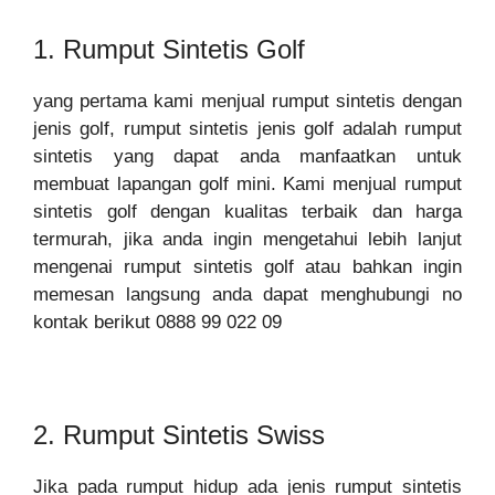
1. Rumput Sintetis Golf
yang pertama kami menjual rumput sintetis dengan
jenis golf, rumput sintetis jenis golf adalah rumput
sintetis yang dapat anda manfaatkan untuk
membuat lapangan golf mini. Kami menjual rumput
sintetis golf dengan kualitas terbaik dan harga
termurah, jika anda ingin mengetahui lebih lanjut
mengenai rumput sintetis golf atau bahkan ingin
memesan langsung anda dapat menghubungi no
kontak berikut 0888 99 022 09
2. Rumput Sintetis Swiss
Jika pada rumput hidup ada jenis rumput sintetis