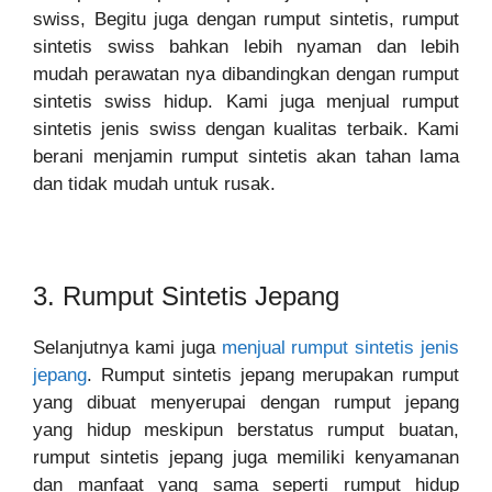
swiss, Begitu juga dengan rumput sintetis, rumput
sintetis swiss bahkan lebih nyaman dan lebih
mudah perawatan nya dibandingkan dengan rumput
sintetis swiss hidup. Kami juga menjual rumput
sintetis jenis swiss dengan kualitas terbaik. Kami
berani menjamin rumput sintetis akan tahan lama
dan tidak mudah untuk rusak.
3. Rumput Sintetis Jepang
Selanjutnya kami juga
menjual rumput sintetis jenis
jepang
. Rumput sintetis jepang merupakan rumput
yang dibuat menyerupai dengan rumput jepang
yang hidup meskipun berstatus rumput buatan,
rumput sintetis jepang juga memiliki kenyamanan
dan manfaat yang sama seperti rumput hidup