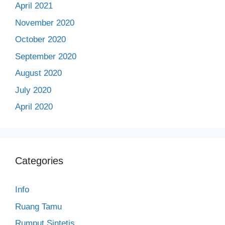
April 2021
November 2020
October 2020
September 2020
August 2020
July 2020
April 2020
Categories
Info
Ruang Tamu
Rumput Sintetis