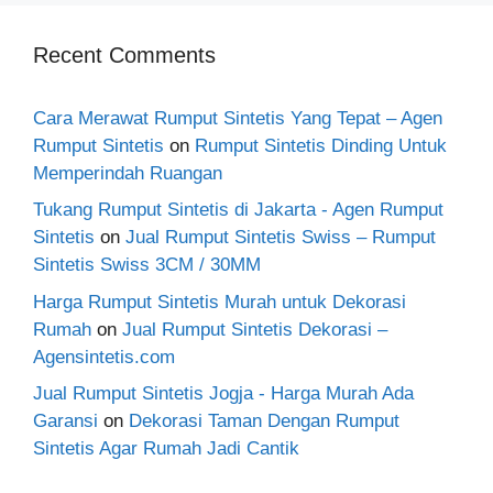
Recent Comments
Cara Merawat Rumput Sintetis Yang Tepat – Agen
Rumput Sintetis
on
Rumput Sintetis Dinding Untuk
Memperindah Ruangan
Tukang Rumput Sintetis di Jakarta - Agen Rumput
Sintetis
on
Jual Rumput Sintetis Swiss – Rumput
Sintetis Swiss 3CM / 30MM
Harga Rumput Sintetis Murah untuk Dekorasi
Rumah
on
Jual Rumput Sintetis Dekorasi –
Agensintetis.com
Jual Rumput Sintetis Jogja - Harga Murah Ada
Garansi
on
Dekorasi Taman Dengan Rumput
Sintetis Agar Rumah Jadi Cantik