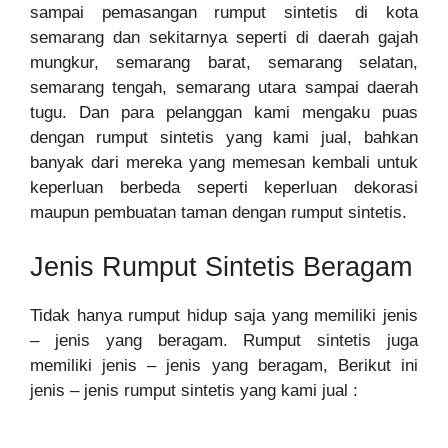
sampai pemasangan rumput sintetis di kota
semarang dan sekitarnya seperti di daerah gajah
mungkur, semarang barat, semarang selatan,
semarang tengah, semarang utara sampai daerah
tugu. Dan para pelanggan kami mengaku puas
dengan rumput sintetis yang kami jual, bahkan
banyak dari mereka yang memesan kembali untuk
keperluan berbeda seperti keperluan dekorasi
maupun pembuatan taman dengan rumput sintetis.
Jenis Rumput Sintetis Beragam
Tidak hanya rumput hidup saja yang memiliki jenis
– jenis yang beragam. Rumput sintetis juga
memiliki jenis – jenis yang beragam, Berikut ini
jenis – jenis rumput sintetis yang kami jual :