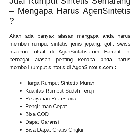
Jual Rumput Sintetis Semarang
– Mengapa Harus AgenSintetis
?
Akan ada banyak alasan mengapa anda harus
membeli rumput sintetis jenis jepang, golf, swiss
maupun futsal di AgenSintetis.com Berikut ini
berbagai alasan penting kenapa anda harus
membeli rumput sintetis di AgenSintetis.com :
Harga Rumput Sintetis Murah
Kualitas Rumput Sudah Teruji
Pelayanan Profesional
Pengiriman Cepat
Bisa COD
Dapat Garansi
Bisa Dapat Gratis Ongkir