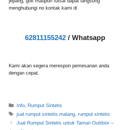
jepang, golf maupun futsal dapat langsung
menghubungi no kontak kami di
62811155242
/ Whatsapp
Kami akan segera merespon pemesanan anda
dengan cepat.
Categories
Info
,
Rumput Sintetis
Tags
jual rumput sintetis malang
,
rumput sintetis
Jual Rumput Sintetis untuk Taman Outdoor –