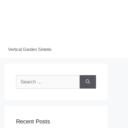
Vertical Garden Sintetis
Search
for:
Recent Posts