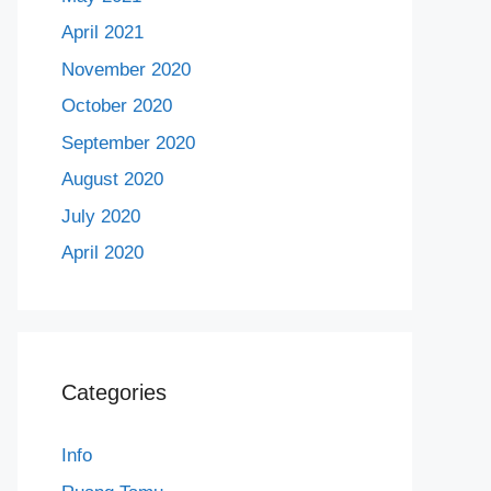
April 2021
November 2020
October 2020
September 2020
August 2020
July 2020
April 2020
Categories
Info