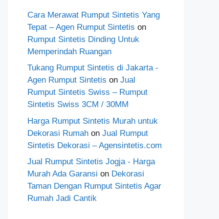
Cara Merawat Rumput Sintetis Yang
Tepat – Agen Rumput Sintetis
on
Rumput Sintetis Dinding Untuk
Memperindah Ruangan
Tukang Rumput Sintetis di Jakarta -
Agen Rumput Sintetis
on
Jual
Rumput Sintetis Swiss – Rumput
Sintetis Swiss 3CM / 30MM
Harga Rumput Sintetis Murah untuk
Dekorasi Rumah
on
Jual Rumput
Sintetis Dekorasi – Agensintetis.com
Jual Rumput Sintetis Jogja - Harga
Murah Ada Garansi
on
Dekorasi
Taman Dengan Rumput Sintetis Agar
Rumah Jadi Cantik