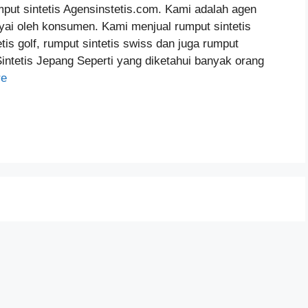
mput sintetis Agensinstetis.com. Kami adalah agen
ayai oleh konsumen. Kami menjual rumput sintetis
tis golf, rumput sintetis swiss dan juga rumput
intetis Jepang Seperti yang diketahui banyak orang
re