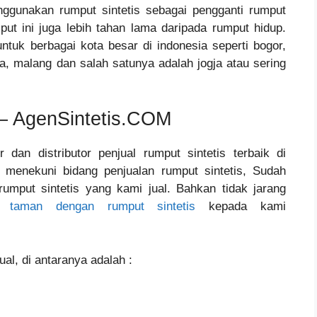
ggunakan rumput sintetis sebagai pengganti rumput
mput ini juga lebih tahan lama daripada rumput hidup.
ntuk berbagai kota besar di indonesia seperti bogor,
a, malang dan salah satunya adalah jogja atau sering
 – AgenSintetis.COM
dan distributor penjual rumput sintetis terbaik di
i menekuni bidang penjualan rumput sintetis, Sudah
mput sintetis yang kami jual. Bahkan tidak jarang
i taman dengan rumput sintetis
kepada kami
ual, di antaranya adalah :