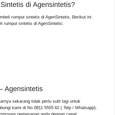
intetis di Agensintetis?
li rumput sintetis di AgenSintetis, Berikut ini
 rumput sintetis di AgenSintetis:
– Agensintetis
arnya sekarang tidak perlu sulit lagi untuk
ubungi kami di No
0811 5555 62 ( Telp / Whatsapp).
emproses pemesanan anda dengan cepat.