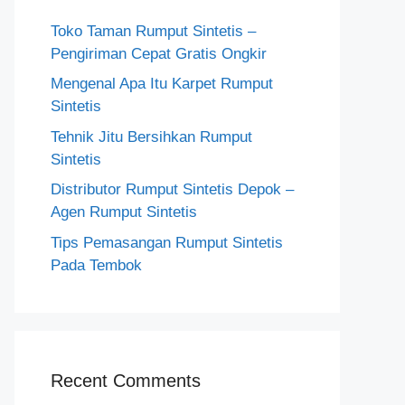
Toko Taman Rumput Sintetis –
Pengiriman Cepat Gratis Ongkir
Mengenal Apa Itu Karpet Rumput
Sintetis
Tehnik Jitu Bersihkan Rumput
Sintetis
Distributor Rumput Sintetis Depok –
Agen Rumput Sintetis
Tips Pemasangan Rumput Sintetis
Pada Tembok
Recent Comments