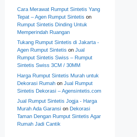
Cara Merawat Rumput Sintetis Yang
Tepat – Agen Rumput Sintetis
on
Rumput Sintetis Dinding Untuk
Memperindah Ruangan
Tukang Rumput Sintetis di Jakarta -
Agen Rumput Sintetis
on
Jual
Rumput Sintetis Swiss – Rumput
Sintetis Swiss 3CM / 30MM
Harga Rumput Sintetis Murah untuk
Dekorasi Rumah
on
Jual Rumput
Sintetis Dekorasi – Agensintetis.com
Jual Rumput Sintetis Jogja - Harga
Murah Ada Garansi
on
Dekorasi
Taman Dengan Rumput Sintetis Agar
Rumah Jadi Cantik