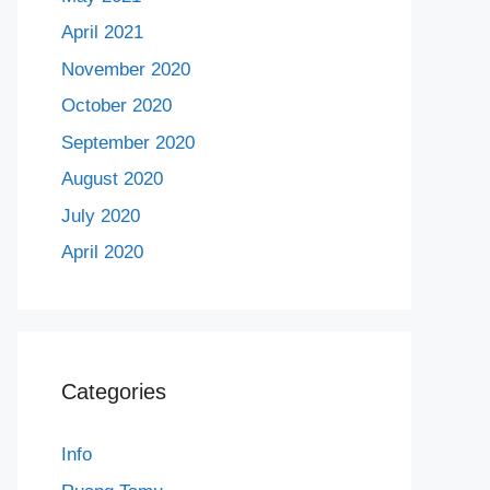
April 2021
November 2020
October 2020
September 2020
August 2020
July 2020
April 2020
Categories
Info